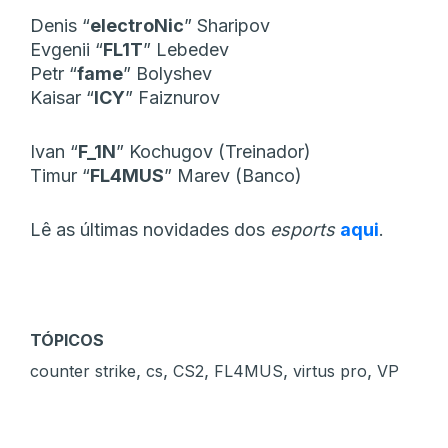
Denis “⁠
electroNic⁠
” Sharipov
Evgenii “⁠
FL1T⁠
” Lebedev
Petr “⁠
fame⁠
” Bolyshev
Kaisar “
ICY
” Faiznurov
Ivan “
F_1N
” Kochugov (Treinador)
Timur “
FL4MUS
” Marev (Banco)
Lê as últimas novidades dos
esports
aqui
.
TÓPICOS
,
,
,
,
,
counter strike
cs
CS2
FL4MUS
virtus pro
VP