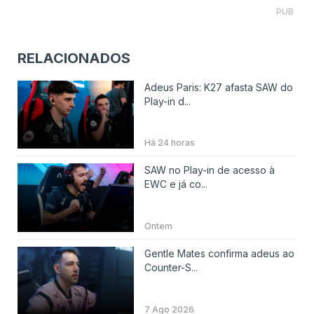
PUB
RELACIONADOS
Adeus Paris: K27 afasta SAW do
Play-in d...
Há 24 horas
SAW no Play-in de acesso à
EWC e já co...
Ontem
Gentle Mates confirma adeus ao
Counter-S...
7 Ago 2026