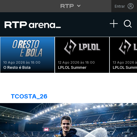
Entrar
Toggle na
10 Ago 2026 às 18:00
12 Ago 2026 às 18:00
13 Ago 2026 à
O Resto é Bola
LPLOL Summer
LPLOL Summ
TCOSTA_26