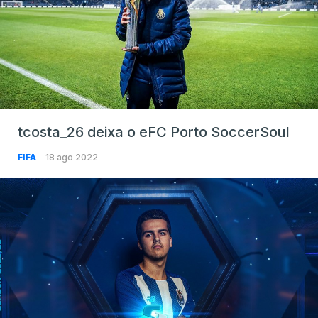
tcosta_26 deixa o eFC Porto SoccerSoul
FIFA
18 ago 2022