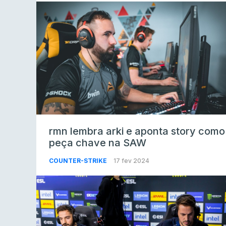
rmn lembra arki e aponta story como
peça chave na SAW
COUNTER-STRIKE
17 fev 2024