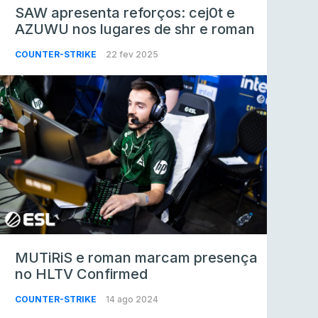
SAW apresenta reforços: cej0t e
AZUWU nos lugares de shr e roman
COUNTER-STRIKE
22 fev 2025
MUTiRiS e roman marcam presença
no HLTV Confirmed
COUNTER-STRIKE
14 ago 2024