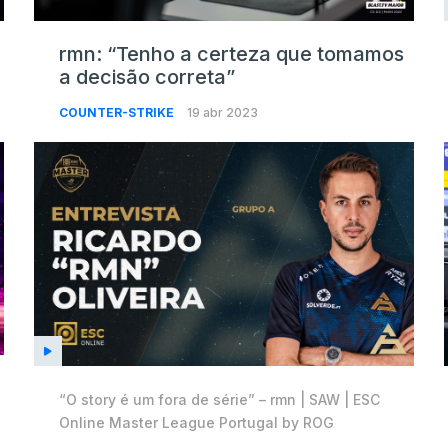
rmn: “Tenho a certeza que tomamos
a decisão correta”
COUNTER-STRIKE
19 abr 2023
“O story é um fora de série” – rmn | SAW | ESC
Online Master League Portugal by ROG