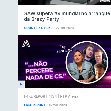
SAW supera #9 mundial no arranque
da Brazy Party
COUNTER-STRIKE
27 abr 2023
F4KE REPORT #134 | RTP Arena
F4KE REPORT
16 mar 2023