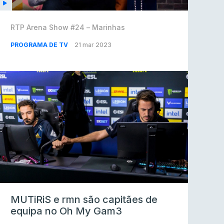
RTP Arena Show #24 – Marinhas
PROGRAMA DE TV
21 mar 2023
MUTiRiS e rmn são capitães de
equipa no Oh My Gam3