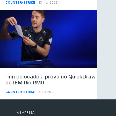
COUNTER-STRIKE
13 mar 2023
rmn colocado à prova no QuickDraw
do IEM Rio RMR
COUNTER-STRIKE
4 out 2022
A EMPRESA