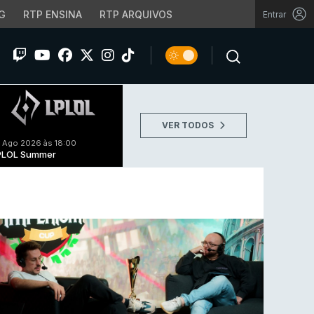
G
RTP ENSINA
RTP ARQUIVOS
Entrar
VER TODOS
 Ago 2026 às 18:00
PLOL Summer