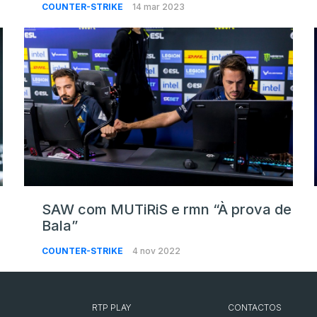
COUNTER-STRIKE
14 mar 2023
SAW com MUTiRiS e rmn “À prova de
Bala”
COUNTER-STRIKE
4 nov 2022
RTP PLAY
CONTACTOS