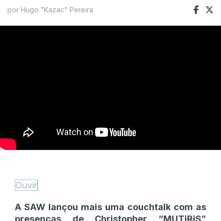
por Hugo "Kazac" Pereira
Ouvir
A SAW lançou mais uma couchtalk com as
presenças de Christopher “MUTiRiS”