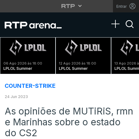
Entrar
Toggle na
06 Ago 2026 às 18:00
12 Ago 2026 às 18:00
13 Ago 2026 à
LPLOL Summer
LPLOL Summer
LPLOL Summ
COUNTER-STRIKE
24 Jun 2023
As opiniões de MUTiRiS, rmn
e Marinhas sobre o estado
do CS2