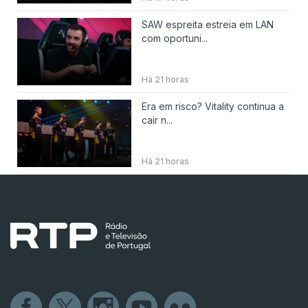
SAW espreita estreia em LAN
com oportuni...
Há 21 horas
Era em risco? Vitality continua a
cair n...
Há 21 horas