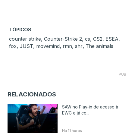
TÓPICOS
,
,
,
,
,
counter strike
Counter-Strike 2
cs
CS2
ESEA
,
,
,
,
,
fox
JUST
movemind
rmn
shr
The animals
PUB
RELACIONADOS
SAW no Play-in de acesso à
EWC e já co...
Há 11 horas