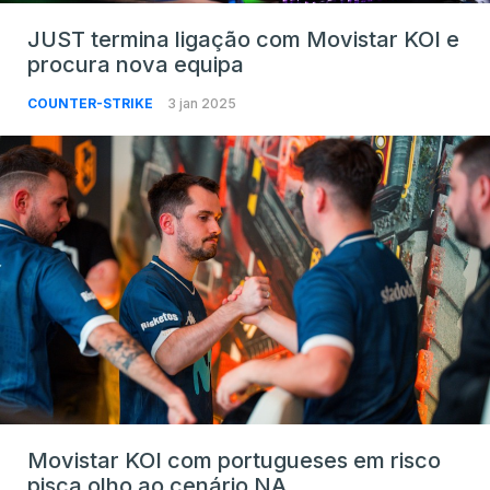
JUST termina ligação com Movistar KOI e
procura nova equipa
COUNTER-STRIKE
3 jan 2025
Movistar KOI com portugueses em risco
pisca olho ao cenário NA