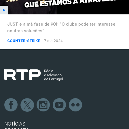
JUST e a má fase de KOI: “O clube pode ter interesse
noutras soluções”
COUNTER-STRIKE
7 out 2024
NOTÍCIAS