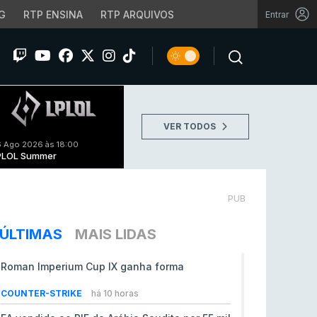
G
RTP ENSINA
RTP ARQUIVOS
Entrar
VER TODOS
 Ago 2026 às 18:00
PLOL Summer
PUB
ÚLTIMAS
MAIS LIDAS
Roman Imperium Cup IX ganha forma
COUNTER-STRIKE
há 10 horas