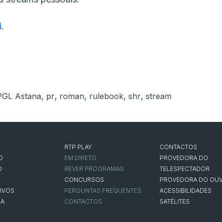
i
.
,
,
,
,
,
PGL Astana
pr
roman
rulebook
shr
stream
RTP PLAY
CONTACTOS
O
EM DIRETO
PROVEDORA DO
O
REVER PROGRAMAS
TELESPECTADOR
CONCURSOS
PROVEDORA DO OUV
IVOS
PERGUNTAS FREQUENTES
ACESSIBILIDADES
NA
CONTACTOS
SATÉLITES