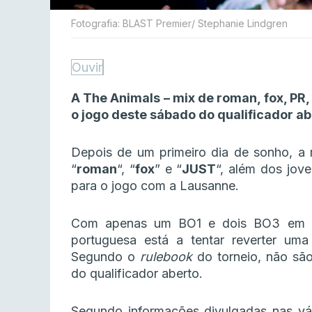
Fotografia: BLAST Premier/ Stephanie Lindgren
Ouvir
A The Animals – mix de roman, fox, PR,
o jogo deste sábado do qualificador a
Depois de um primeiro dia de sonho, a
“
roman
“, “
fox
” e “
JUST
“, além dos jove
para o jogo com a Lausanne.
Com apenas um BO1 e dois BO3 em falt
portuguesa está a tentar reverter uma
Segundo o
rulebook
do torneio, não são
do qualificador aberto.
Segundo informações divulgadas nas vár