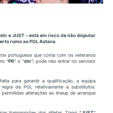
 shr e JUST – está em risco de não disputar
berto rumo ao PGL Astana.
 mix portuguesa que conta com os veteranos
ns “
PR
” e “
shr
“, pode não entrar no servidor
a para garantir a qualificação, a equipa
 regra da PGL relativamente a substitutos.
 permitidas alterações ao lineup de arranque
ias transmissões dos atletas, Tiago “
JUST
”