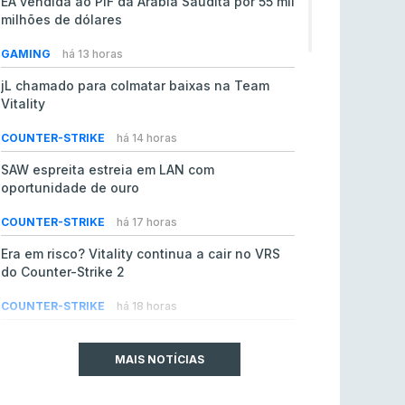
EA vendida ao PIF da Arábia Saudita por 55 mil
milhões de dólares
GAMING
há 13 horas
jL chamado para colmatar baixas na Team
Vitality
COUNTER-STRIKE
há 14 horas
SAW espreita estreia em LAN com
oportunidade de ouro
COUNTER-STRIKE
há 17 horas
Era em risco? Vitality continua a cair no VRS
do Counter-Strike 2
COUNTER-STRIKE
há 18 horas
Riot Games simplifica regras para torneios
comunitários de League of Legends
MAIS NOTÍCIAS
LEAGUE OF LEGENDS
ontem