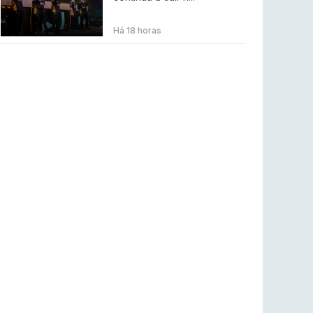
BLAST Bounty S2 na RTP Arena: Regressa o
melhor Counter-Strike
Há 18 horas
COUNTER-STRIKE
18 jul 2026
Wuant assina “The One”: O novo hino oficial
da LPLOL
LEAGUE OF LEGENDS
16 jul 2026
Roman Imperium Cup VIII abre inscrições com
SAW e Luminosity na lista
COUNTER-STRIKE
16 jul 2026
arrozdoce regressa ao mercado como jogador
livre
COUNTER-STRIKE
16 jul 2026