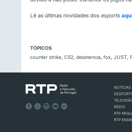
Lê as últimas novidades dos
esports
aqu
TÓPICOS
,
,
,
,
,
counter strike
CS2
desistencia
fox
JUST
NOTÍCIAS
DESPORT
TELEVISÃ
RÁDIO
RTP ARQU
RTP ENSI