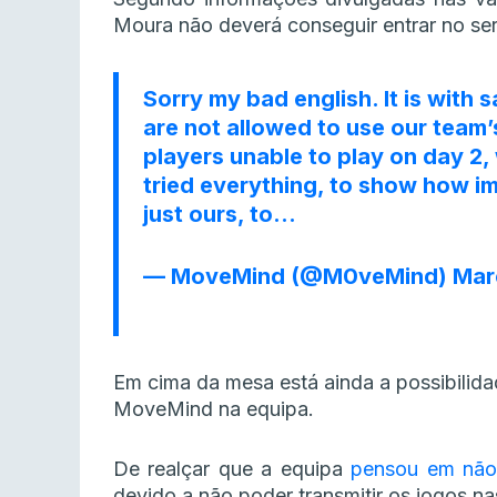
Moura não deverá conseguir entrar no se
Sorry my bad english. It is with 
are not allowed to use our team’
players unable to play on day 2, 
tried everything, to show how im
just ours, to…
— MoveMind (@M0veMind)
Mar
Em cima da mesa está ainda a possibilid
MoveMind na equipa.
De realçar que a equipa
pensou em não p
devido a não poder transmitir os jogos na