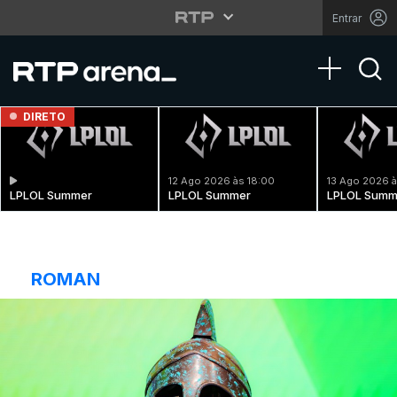
Entrar
Toggle na
DIRETO
12 Ago 2026 às 18:00
13 Ago 2026 à
LPLOL Summer
LPLOL Summer
LPLOL Summ
ROMAN