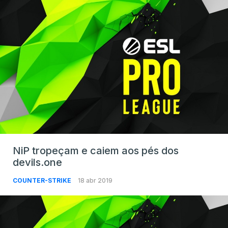
NiP tropeçam e caiem aos pés dos
devils.one
COUNTER-STRIKE
18 abr 2019