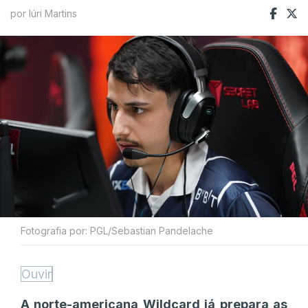
por Iúri Martins
Fotografia por: PGL/Sebastian Pandelache
Ouvir
A norte-americana Wildcard já prepara as