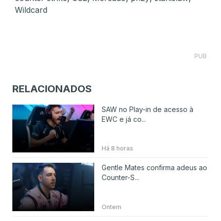
Wildcard
PUB
RELACIONADOS
SAW no Play-in de acesso à
EWC e já co...
Há 8 horas
Gentle Mates confirma adeus ao
Counter-S...
Ontem