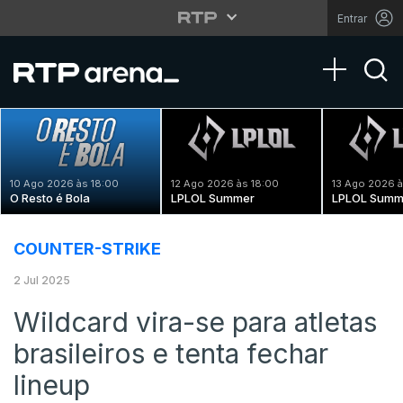
Entrar
Toggle na
10 Ago 2026 às 18:00
12 Ago 2026 às 18:00
13 Ago 2026 à
O Resto é Bola
LPLOL Summer
LPLOL Summ
COUNTER-STRIKE
2 Jul 2025
Wildcard vira-se para atletas
brasileiros e tenta fechar
lineup