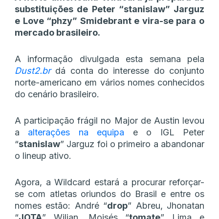
substituições de Peter “stanislaw” Jarguz
e Love “⁠phzy⁠” Smidebrant e vira-se para o
mercado brasileiro.
A informação divulgada esta semana pela
Dust2.br
dá conta do interesse do conjunto
norte-americano em vários nomes conhecidos
do cenário brasileiro.
A participação frágil no Major de Austin levou
a
alterações na equipa
e o IGL Peter
“
stanislaw
” Jarguz foi o primeiro a abandonar
o lineup ativo.
Agora, a Wildcard estará a procurar reforçar-
se com atletas oriundos do Brasil e entre os
nomes estão: André “
drop
” Abreu, Jhonatan
“
JOTA
” Wilian, Moisés “
tomate
” Lima e