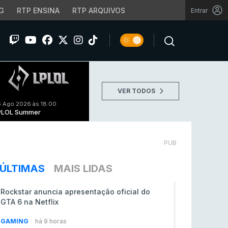
G
RTP ENSINA
RTP ARQUIVOS
Entrar
VER TODOS
 Ago 2026 às 18:00
PLOL Summer
PUB
ÚLTIMAS
MAIS LIDAS
Rockstar anuncia apresentação oficial do
GTA 6 na Netflix
GAMING
há 9 horas