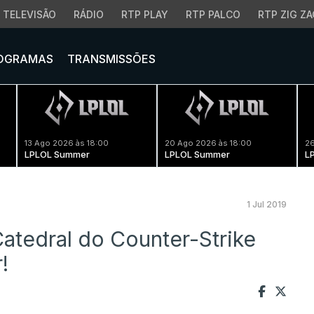
TELEVISÃO
RÁDIO
RTP PLAY
RTP PALCO
RTP ZIG ZA
OGRAMAS
TRANSMISSÕES
13 Ago 2026 às 18:00
20 Ago 2026 às 18:00
26
LPLOL Summer
LPLOL Summer
L
1 Jul 2019
atedral do Counter-Strike
!