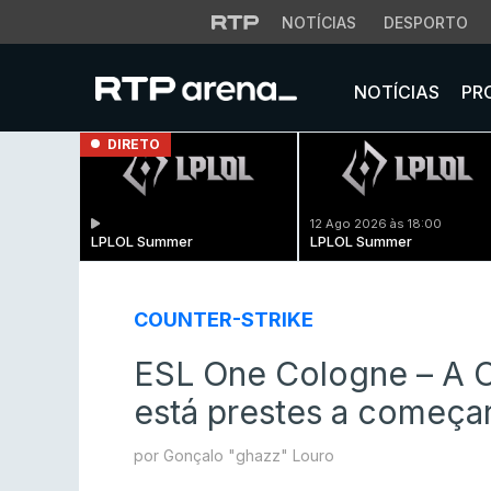
NOTÍCIAS
DESPORTO
NOTÍCIAS
PR
DIRETO
12 Ago 2026 às 18:00
LPLOL Summer
LPLOL Summer
COUNTER-STRIKE
ESL One Cologne – A C
está prestes a começar
por Gonçalo "ghazz" Louro