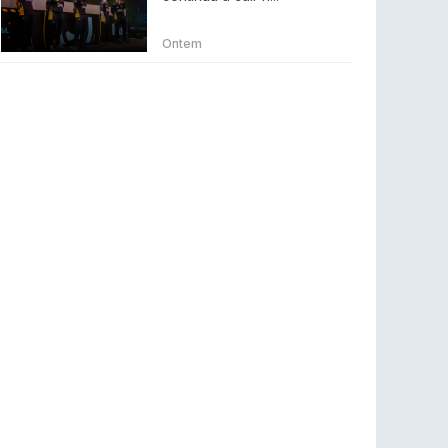
Betclic renova parceria com a RTP Arena para
a época 2026/27
Ontem
RTP ARENA
23 jul 2026
BLAST Bounty S2 na RTP Arena: Regressa o
melhor Counter-Strike
COUNTER-STRIKE
18 jul 2026
Wuant assina “The One”: O novo hino oficial
da LPLOL
LEAGUE OF LEGENDS
16 jul 2026
Roman Imperium Cup VIII abre inscrições com
SAW e Luminosity na lista
COUNTER-STRIKE
16 jul 2026