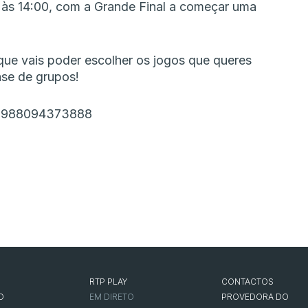
 às 14:00, com a Grande Final a começar uma
que vais poder escolher os jogos que queres
ase de grupos!
5746988094373888
RTP PLAY
CONTACTOS
O
EM DIRETO
PROVEDORA DO