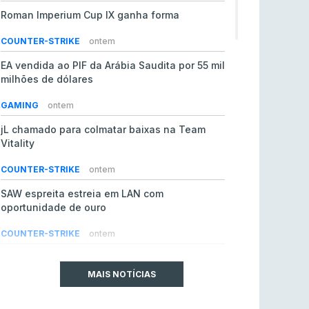
Roman Imperium Cup IX ganha forma
COUNTER-STRIKE
ontem
EA vendida ao PIF da Arábia Saudita por 55 mil
milhões de dólares
GAMING
ontem
jL chamado para colmatar baixas na Team
Vitality
COUNTER-STRIKE
ontem
SAW espreita estreia em LAN com
oportunidade de ouro
COUNTER-STRIKE
ontem
Era em risco? Vitality continua a cair no VRS
do Counter-Strike 2
MAIS NOTÍCIAS
COUNTER-STRIKE
ontem