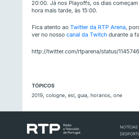
20:00. Já nos Playoffs, os dias começam
hora mais tarde, às 15:00.
Fica atento ao
Twitter da RTP Arena
, por
ver no nosso
canal da Twitch
durante a f
http://twitter.com/rtparena/status/114
TÓPICOS
,
,
,
,
,
2019
cologne
esl
guia
horarios
one
NOTÍCIAS
DESPORT