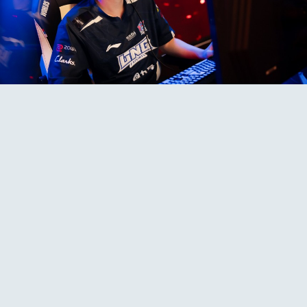
Scout impedido de viajar por ordem de
tribunal; LNG já tem substituto para os
Worlds
LEAGUE OF LEGENDS
20 set 2024