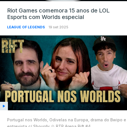
Riot Games comemora 15 anos de LOL
Esports com Worlds especial
LEAGUE OF LEGENDS
19 set 2025
Portugal nos Worlds, Odivelas na Europa, drama do Bwipo e
entrevista c/ Shourdy 💠 RTP Arena Rift #4