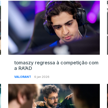
tomaszy regressa à competição com
a RA’AD
VALORANT
6 jan 2026