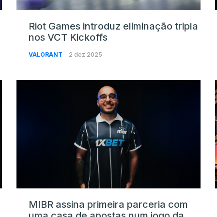
o
Riot Games introduz eliminação tripla
nos VCT Kickoffs
VALORANT
2 dez 2025
MIBR assina primeira parceria com
uma casa de apostas num jogo da