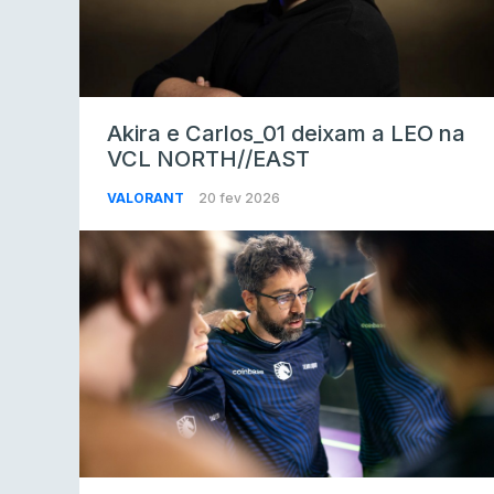
Akira e Carlos_01 deixam a LEO na
VCL NORTH//EAST
VALORANT
20 fev 2026