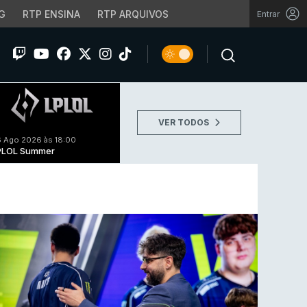
G
RTP ENSINA
RTP ARQUIVOS
Entrar
VER TODOS
 Ago 2026 às 18:00
PLOL Summer