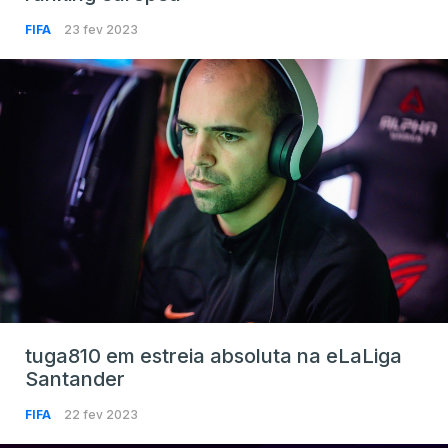
FIFA
23 fev 2023
tuga810 em estreia absoluta na eLaLiga
Santander
FIFA
22 fev 2023