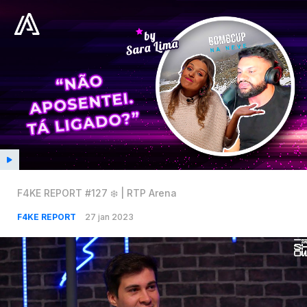
F4KE REPORT #127 ❄️ | RTP Arena
F4KE REPORT
27 jan 2023