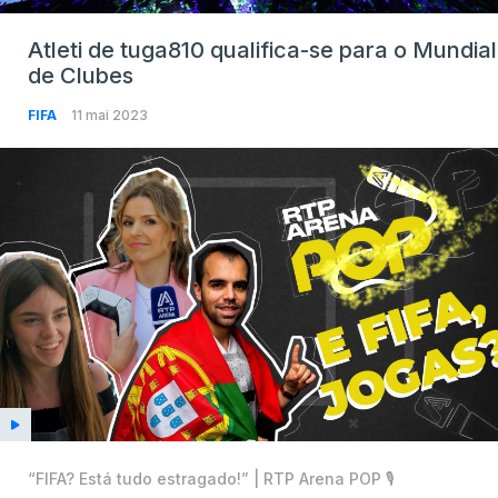
Atleti de tuga810 qualifica-se para o Mundial
de Clubes
FIFA
11 mai 2023
“FIFA? Está tudo estragado!” | RTP Arena POP 🎙️