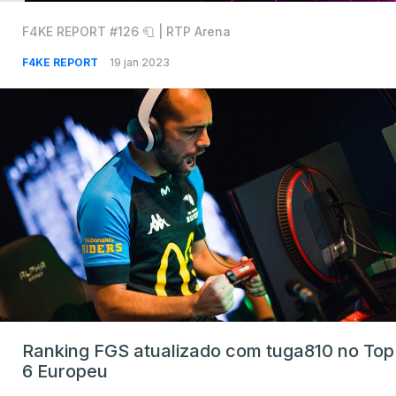
F4KE REPORT #126 🧻 | RTP Arena
F4KE REPORT
19 jan 2023
Ranking FGS atualizado com tuga810 no Top
6 Europeu