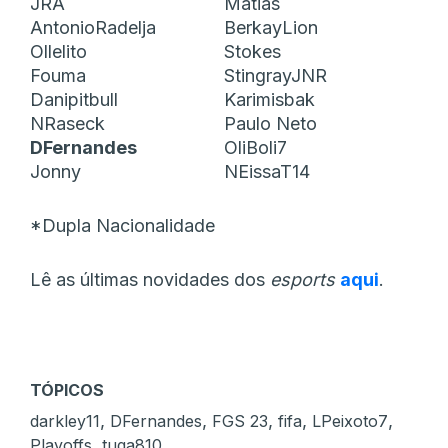
JRA
Matias
AntonioRadelja
BerkayLion
Ollelito
Stokes
Fouma
StingrayJNR
Danipitbull
Karimisbak
NRaseck
Paulo Neto
DFernandes
OliBoli7
Jonny
NEissaT14
*Dupla Nacionalidade
Lê as últimas novidades dos
esports
aqui
.
TÓPICOS
,
,
,
,
,
darkley11
DFernandes
FGS 23
fifa
LPeixoto7
,
Playoffs
tuga810