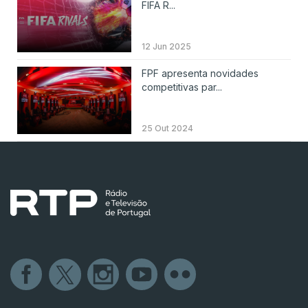
FIFA R...
12 Jun 2025
FPF apresenta novidades
competitivas par...
25 Out 2024