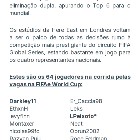
eliminação dupla, apurando o Top 6 para o
mundial.
Os estúdios da Here East em Londres voltam
a ser o palco de todas as decisões rumo à
competição mais prestigiante do circuito FIFA
Global Series, estando bastante em jogo para
os quatro representantes nacionais.
Estes são os 64 jogadores na corrida pelas
vagas na FIFAe World Cup:
Darkley11
Er_Caccia98
EthxnH
Leks
levyfinn
LPeixoto*
Montaxer
Neat
nicolas99fc
Obrun2002
Razvan Puiu
Roee Feldman