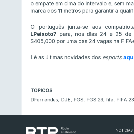
o empate em cima do intervalo e, sem mai
marca dos 11 metros para garantir a quali
O português junta-se aos compatrio
LPeixoto7
para, nos dias 24 e 25 de j
$405,000 por uma das 24 vagas na FIFA
Lê as últimas novidades dos
esports
aqu
TÓPICOS
,
,
,
,
,
DFernandes
DJE
FGS
FGS 23
fifa
FIFA 23
NOTÍCIAS