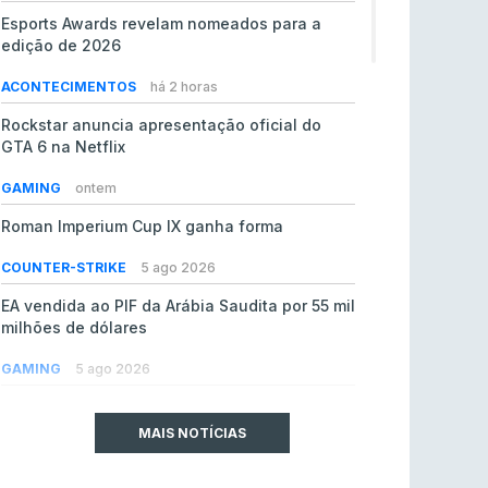
Esports Awards revelam nomeados para a
edição de 2026
ACONTECIMENTOS
há 2 horas
Rockstar anuncia apresentação oficial do
GTA 6 na Netflix
GAMING
ontem
Roman Imperium Cup IX ganha forma
COUNTER-STRIKE
5 ago 2026
EA vendida ao PIF da Arábia Saudita por 55 mil
milhões de dólares
GAMING
5 ago 2026
jL chamado para colmatar baixas na Team
Vitality
MAIS NOTÍCIAS
COUNTER-STRIKE
5 ago 2026