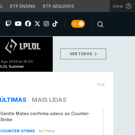
G
RTP ENSINA
RTP ARQUIVOS
Entrar
VER TODOS
 Ago 2026 às 18:00
PLOL Summer
PUB
ÚLTIMAS
MAIS LIDAS
Gentle Mates confirma adeus ao Counter-
Strike
COUNTER-STRIKE
há 1 hora