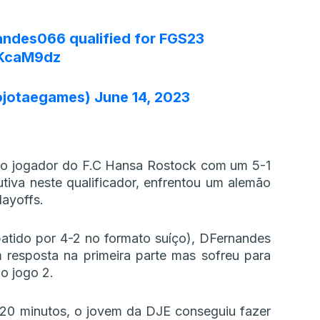
andes066
qualified for FGS23
oKcaM9dz
ojotaegames)
June 14, 2023
u o jogador do F.C Hansa Rostock com um 5-1
tiva neste qualificador, enfrentou um alemão
layoffs.
atido por 4-2 no formato suíço), DFernandes
 resposta na primeira parte mas sofreu para
o jogo 2.
s 20 minutos, o jovem da DJE conseguiu fazer