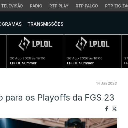
TELEVISÃO
RÁDIO
RTP PLAY
RTP PALCO
RTP ZIG ZA
OGRAMAS
TRANSMISSÕES
20 Ago 2026 às 18:00
26 Ago 2026 às 18:00
27
LPLOL Summer
LPLOL Summer
L
14 Jun 2023
 para os Playoffs da FGS 23