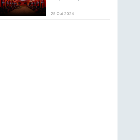
LEAGUE OF LEGENDS
3 ago 2026
MOUZ surpreende Spirit para vencer BLAST
25 Out 2024
Bounty
COUNTER-STRIKE
2 ago 2026
Setembro recheado de LANs em Portugal
COUNTER-STRIKE
1 ago 2026
Betclic renova parceria com a RTP Arena para
a época 2026/27
RTP ARENA
23 jul 2026
BLAST Bounty S2 na RTP Arena: Regressa o
melhor Counter-Strike
COUNTER-STRIKE
18 jul 2026