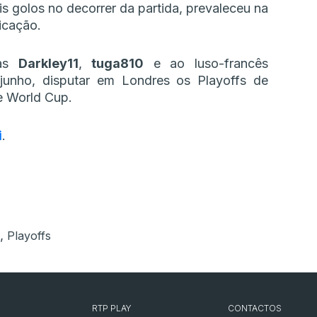
s golos no decorrer da partida, prevaleceu na
ficação.
tas
Darkley11
,
tuga810
e ao luso-francês
unho, disputar em Londres os Playoffs de
e World Cup.
i
.
,
Playoffs
RTP PLAY
CONTACTOS