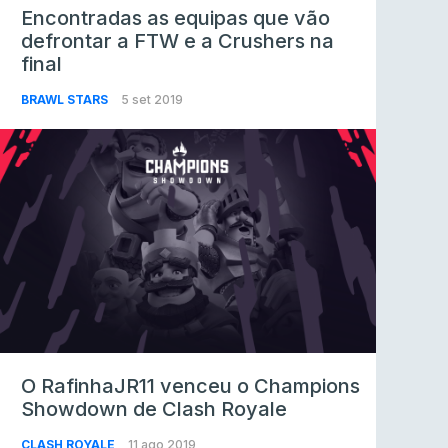
Encontradas as equipas que vão
defrontar a FTW e a Crushers na
final
BRAWL STARS
5 set 2019
O RafinhaJR11 venceu o Champions
Showdown de Clash Royale
CLASH ROYALE
11 ago 2019