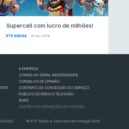
Supercell com lucro de milhões!
RTP ARENA
19 fev 2018
A EMPRESA
CONSELHO GERAL INDEPENDENTE
CONSELHO DE OPINIÃO
INTE
CONTRATO DE CONCESSÃO DO SERVIÇO
PÚBLICO DE RÁDIO E TELEVISÃO
RGPD
GESTÃO DAS DEFINIÇÕES DE COOKIES
ICIDADE
© RTP, Rádio e Televisão de Portugal 2026