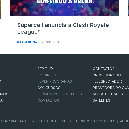
Supercell anuncia a Clash Royale
League*
RTP ARENA
7 mar 2018
RTP PLAY
CONTACTOS
O
EM DIRETO
PROVEDORA DO
O
REVER PROGRAMAS
TELESPECTADOR
CONCURSOS
PROVEDORA DO OUV
IVOS
PERGUNTAS FREQUENTES
ACESSIBILIDADES
NA
CONTACTOS
SATÉLITES
 DE PRIVACIDADE
POLÍTICA DE COOKIES
TERMOS E CONDIÇÕES
PUBL
|
|
|