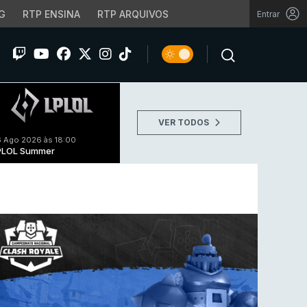
G
RTP ENSINA
RTP ARQUIVOS
Entrar
VER TODOS
 Ago 2026 às 18:00
PLOL Summer