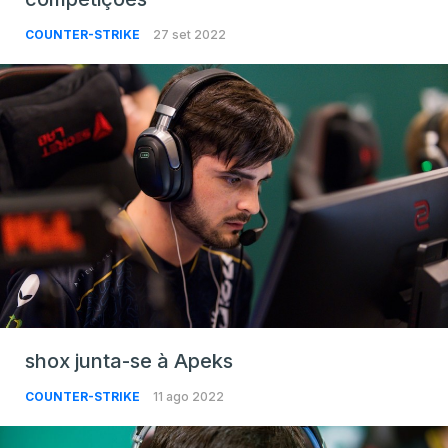
COUNTER-STRIKE
27 set 2022
shox junta-se à Apeks
COUNTER-STRIKE
11 ago 2022