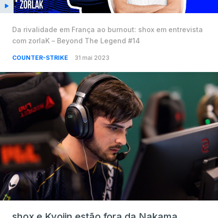
Da rivalidade em França ao burnout: shox em entrevista
com zorlaK – Beyond The Legend #14
COUNTER-STRIKE
31 mai 2023
shox e Kyojin estão fora da Nakama