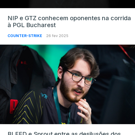
NIP e GTZ conhecem oponentes na corrida
à PGL Bucharest
COUNTER-STRIKE
26 fev 2025
BLEED e Sprout entre as desilusões dos