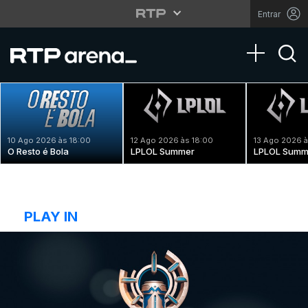
Entrar
Toggle na
10 Ago 2026 às 18:00
12 Ago 2026 às 18:00
13 Ago 2026 à
O Resto é Bola
LPLOL Summer
LPLOL Summ
PLAY IN