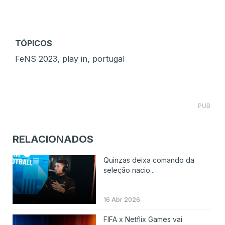
TÓPICOS
,
,
FeNS 2023
play in
portugal
PUB
RELACIONADOS
Quinzas deixa comando da
seleção nacio...
16 Abr 2026
FIFA x Netflix Games vai