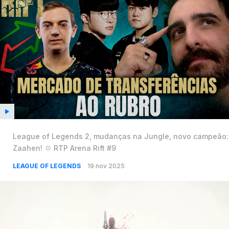
League of Legends 2, mudanças na Jungle, novo campeão:
Zaahen! 💠 RTP Arena Rift #9
LEAGUE OF LEGENDS
19 nov 2025