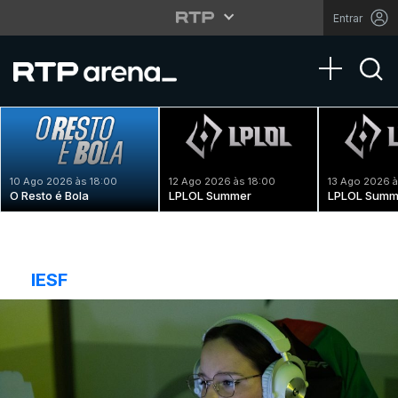
Entrar
Toggle na
10 Ago 2026 às 18:00
12 Ago 2026 às 18:00
13 Ago 2026 à
O Resto é Bola
LPLOL Summer
LPLOL Summ
IESF