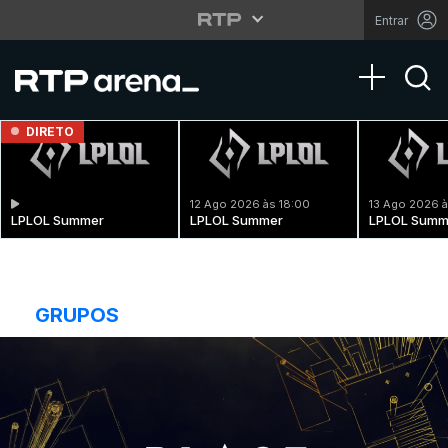
Entrar
Toggle na
DIRETO
12 Ago 2026 às 18:00
13 Ago 2026 à
LPLOL Summer
LPLOL Summer
LPLOL Summ
GRUPOS