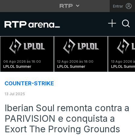
Entrar
Toggle na
06 Ago 2026 às 18:00
12 Ago 2026 às 18:00
13 Ago 2026 à
LPLOL Summer
LPLOL Summer
LPLOL Summ
COUNTER-STRIKE
13 Jul 2025
Iberian Soul remonta contra a
PARIVISION e conquista a
Exort The Proving Grounds