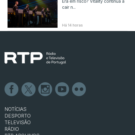
Era em risco? Vitality continua a
cair n...
Há 14 horas
NOTÍCIAS
DESPORTO
TELEVISÃO
RÁDIO