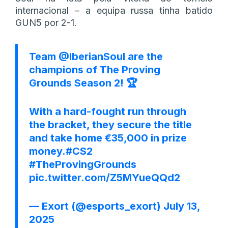
internacional – a equipa russa tinha batido
GUN5 por 2-1.
Team
@IberianSoul
are the
champions of The Proving
Grounds Season 2! 🏆
With a hard-fought run through
the bracket, they secure the title
and take home €35,000 in prize
money.
#CS2
#TheProvingGrounds
pic.twitter.com/Z5MYueQQd2
— Exort (@esports_exort)
July 13,
2025