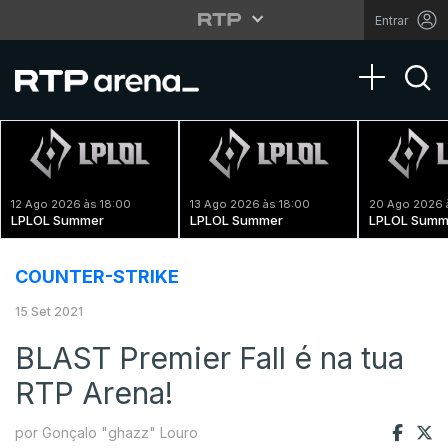
Entrar
Toggle na
12 Ago 2026 às 18:00
13 Ago 2026 às 18:00
20 Ago 2026 
LPLOL Summer
LPLOL Summer
LPLOL Summ
COUNTER-STRIKE
15 Set 2021
BLAST Premier Fall é na tua
RTP Arena!
por Gonçalo "ghazz" Louro