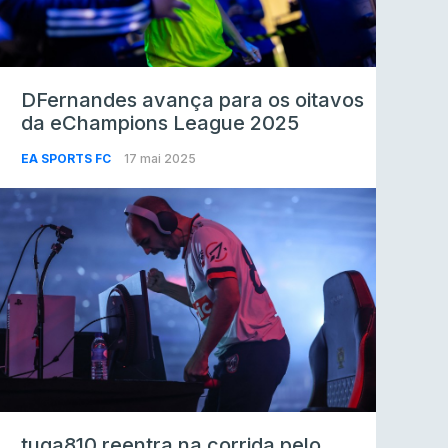
DFernandes avança para os oitavos
da eChampions League 2025
EA SPORTS FC
17 mai 2025
tuga810 reentra na corrida pelo