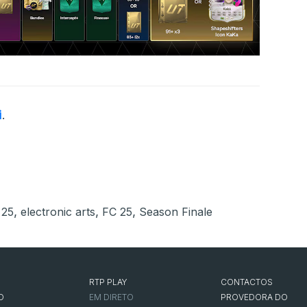
i
.
,
,
,
 25
electronic arts
FC 25
Season Finale
RTP PLAY
CONTACTOS
O
EM DIRETO
PROVEDORA DO