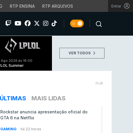
G
RTP ENSINA
RTP ARQUIVOS
Entrar
VER TODOS
 Ago 2026 às 18:00
PLOL Summer
PUB
ÚLTIMAS
MAIS LIDAS
Rockstar anuncia apresentação oficial do
GTA 6 na Netflix
GAMING
há 22 horas