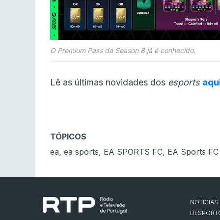
O Premium Pass da Season 8 já é conhecido.
Lê as últimas novidades dos
esports
aqu
TÓPICOS
,
,
,
ea
ea sports
EA SPORTS FC
EA Sports FC
NOTÍCIAS
DESPORT