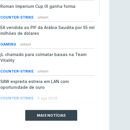
Roman Imperium Cup IX ganha forma
COUNTER-STRIKE
ontem
EA vendida ao PIF da Arábia Saudita por 55 mil
milhões de dólares
GAMING
ontem
jL chamado para colmatar baixas na Team
Vitality
COUNTER-STRIKE
ontem
SAW espreita estreia em LAN com
oportunidade de ouro
COUNTER-STRIKE
5 ago 2026
Era em risco? Vitality continua a cair no VRS
do Counter-Strike 2
MAIS NOTÍCIAS
COUNTER-STRIKE
5 ago 2026