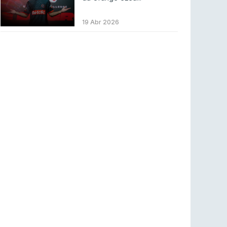
Betclic renova parceria com a RTP Arena para
a época 2026/27
19 Abr 2026
RTP ARENA
23 jul 2026
BLAST Bounty S2 na RTP Arena: Regressa o
melhor Counter-Strike
COUNTER-STRIKE
18 jul 2026
Wuant assina “The One”: O novo hino oficial
da LPLOL
LEAGUE OF LEGENDS
16 jul 2026
Roman Imperium Cup VIII abre inscrições com
SAW e Luminosity na lista
COUNTER-STRIKE
16 jul 2026