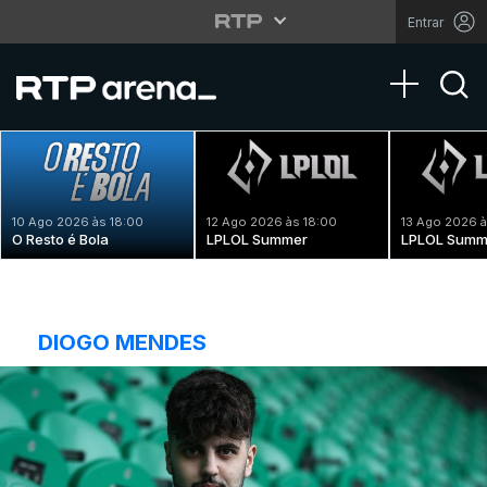
Entrar
Toggle na
10 Ago 2026 às 18:00
12 Ago 2026 às 18:00
13 Ago 2026 à
O Resto é Bola
LPLOL Summer
LPLOL Summ
DIOGO MENDES