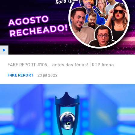
F4KE REPORT #105… antes das férias! | RTP Arena
F4KE REPORT
23 jul 2022