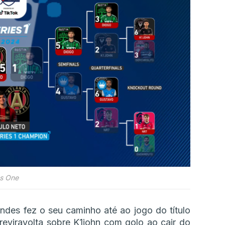
es One
des fez o seu caminho até ao jogo do título
reviravolta sobre K1john com golo ao cair do