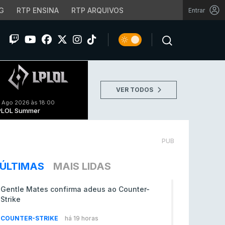
G
RTP ENSINA
RTP ARQUIVOS
Entrar
VER TODOS
 Ago 2026 às 18:00
PLOL Summer
PUB
ÚLTIMAS
MAIS LIDAS
Gentle Mates confirma adeus ao Counter-
Strike
COUNTER-STRIKE
há 19 horas