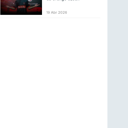
LEAGUE OF LEGENDS
3 ago 2026
MOUZ surpreende Spirit para vencer BLAST
19 Abr 2026
Bounty
COUNTER-STRIKE
2 ago 2026
Setembro recheado de LANs em Portugal
COUNTER-STRIKE
1 ago 2026
Betclic renova parceria com a RTP Arena para
a época 2026/27
RTP ARENA
23 jul 2026
BLAST Bounty S2 na RTP Arena: Regressa o
melhor Counter-Strike
COUNTER-STRIKE
18 jul 2026