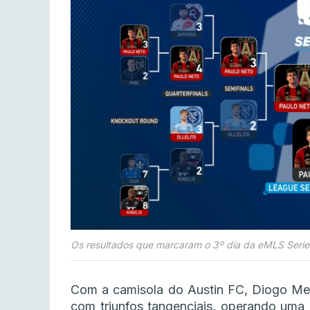
Os resultados que marcaram o 3º dia da eMLS Seri
Com a camisola do Austin FC, Diogo Men
com triunfos tangenciais, operando uma 