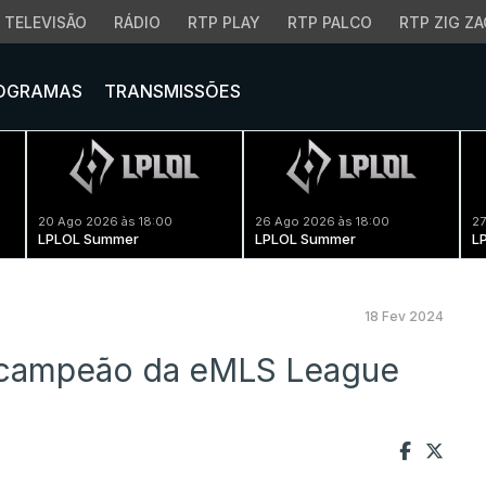
TELEVISÃO
RÁDIO
RTP PLAY
RTP PALCO
RTP ZIG ZA
OGRAMAS
TRANSMISSÕES
20 Ago 2026 às 18:00
26 Ago 2026 às 18:00
27
LPLOL Summer
LPLOL Summer
L
18 Fev 2024
-campeão da eMLS League