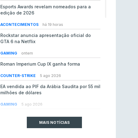
Esports Awards revelam nomeados para a
edição de 2026
ACONTECIMENTOS
há 19 horas
Rockstar anuncia apresentação oficial do
GTA 6 na Netflix
GAMING
ontem
Roman Imperium Cup IX ganha forma
COUNTER-STRIKE
5 ago 2026
EA vendida ao PIF da Arábia Saudita por 55 mil
milhões de dólares
GAMING
5 ago 2026
jL chamado para colmatar baixas na Team
Vitality
MAIS NOTÍCIAS
COUNTER-STRIKE
5 ago 2026