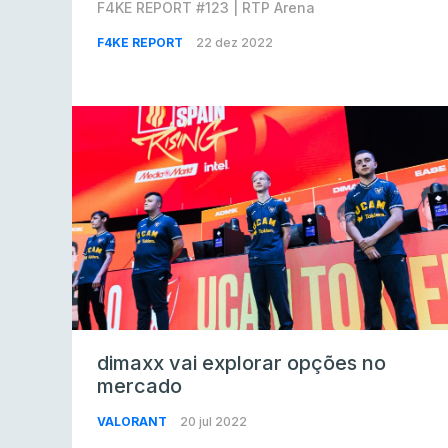
F4KE REPORT #123 | RTP Arena
F4KE REPORT
22 dez 2022
dimaxx vai explorar opções no
mercado
VALORANT
20 jul 2022