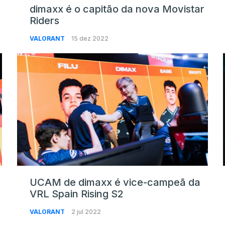
dimaxx é o capitão da nova Movistar
Riders
VALORANT
15 dez 2022
UCAM de dimaxx é vice-campeã da
VRL Spain Rising S2
VALORANT
2 jul 2022