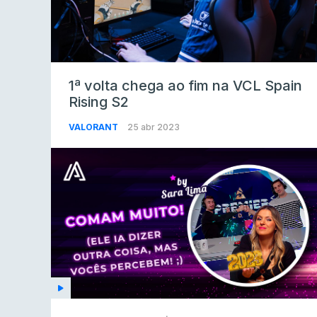
1ª volta chega ao fim na VCL Spain
Rising S2
VALORANT
25 abr 2023