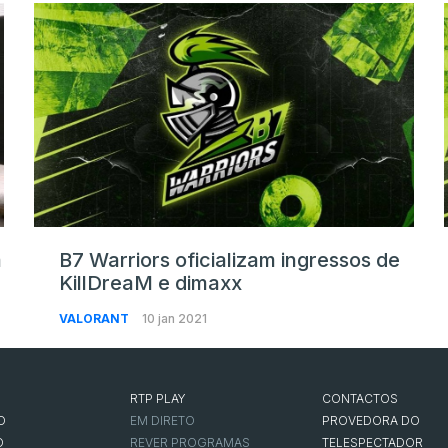
m
B7 Warriors oficializam ingressos de
KillDreaM e dimaxx
VALORANT
10 jan 2021
RTP PLAY
CONTACTOS
O
EM DIRETO
PROVEDORA DO
O
REVER PROGRAMAS
TELESPECTADOR