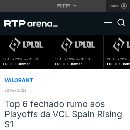
Entrar
Toggle na
12 Ago 2026 às 18:00
13 Ago 2026 às 18:00
20 Ago 2026 
LPLOL Summer
LPLOL Summer
LPLOL Summ
VALORANT
22 Fev 2023
Top 6 fechado rumo aos
Playoffs da VCL Spain Rising
S1