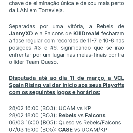
chave de eliminação única e deixou mais perto
da LAN em Torrevieja.
Separadas por uma vitória, a Rebels de
JannyXD
e a Falcons de
KillDreaM
fecharam
a fase regular com recordes de 11-7 e 10-8 nas
posições #3 e #6, significando que se irão
enfrentar por um lugar nas meias-finais contra
o líder Team Queso.
Disputada até ao dia 11 de março, a VCL
Spain Rising vai dar início aos seus Playoffs
com os seguintes jogos e horários:
28/02 16:00 (BO3): UCAM vs KPI
28/02 18:00 (BO3):
Rebels
vs
Falcons
06/03 16:00 (BO5): Queso vs Rebels/Falcons
07/03 16:00 (BO5):
CASE
vs UCAM/KPI