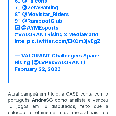
6⃣
@Falcons
7⃣
@ZetaGaming
8⃣
@Movistar_Riders
9⃣
@RambootClub
🔟
@AYMEsports
#VALORANTRising
x MediaMarkt
Intel
pic.twitter.com/EKQm3jvEgZ
— VALORANT Challengers Spain:
Rising (@LVPesVALORANT)
February 22, 2023
Atual campeã em título, a CASE conta com o
português
AndreSG
como analista e venceu
13 jogos em 18 disputados, feito que a
colocou diretamente nas meias-finais da