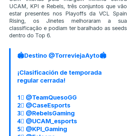
UCAM, KPI e Rebels, três conjuntos que vão
estar presentes nos Playoffs da VCL Spain
Rising, os Jinetes melhoraram a sua
classificação e podiam ter baralhado as seeds
dentro do Top 6.
🏟️Destino
@TorreviejaAyto
🏟️
¡Clasificación de temporada
regular cerrada!
1⃣
@TeamQuesoGG
2⃣
@CaseEsports
3⃣
@RebelsGaming
4⃣
@UCAM_esports
5⃣
@KPI_Gaming