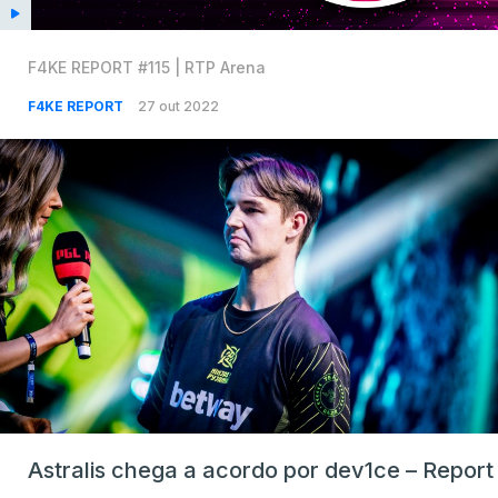
F4KE REPORT #115 | RTP Arena
F4KE REPORT
27 out 2022
Astralis chega a acordo por dev1ce – Report