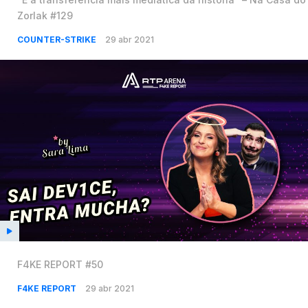
Zorlak #129​
COUNTER-STRIKE
29 abr 2021
F4KE REPORT #50
F4KE REPORT
29 abr 2021