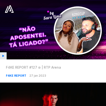
F4KE REPORT #127 ❄️ | RTP Arena
F4KE REPORT
27 jan 2023