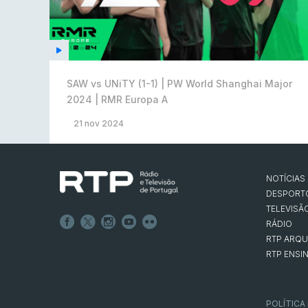
SAW vs UNiTY (1-1) | PW World Shanghai Major
2024 | RMR Europa A
21 nov 2024
NOTÍCIAS
DESPORT
TELEVISÃ
RÁDIO
RTP ARQU
RTP ENSI
POLÍTICA