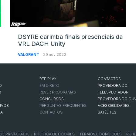
DSYRE carimba finais presenciais da
VRL DACH Unity
VALORANT
29 nov 2022
RTP PLAY
CONTACTOS
O
EM DIRETO
PROVEDORA DO
O
REVER PROGRAMAS
TELESPECTADOR
CONCURSOS
PROVEDORA DO OUV
IVOS
PERGUNTAS FREQUENTES
ACESSIBILIDADES
NA
CONTACTOS
SATÉLITES
 DE PRIVACIDADE
POLÍTICA DE COOKIES
TERMOS E CONDIÇÕES
PUBL
|
|
|