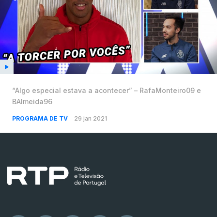
“Algo especial estava a acontecer” – RafaMonteiro09 e
BAlmeida96
PROGRAMA DE TV
29 jan 2021