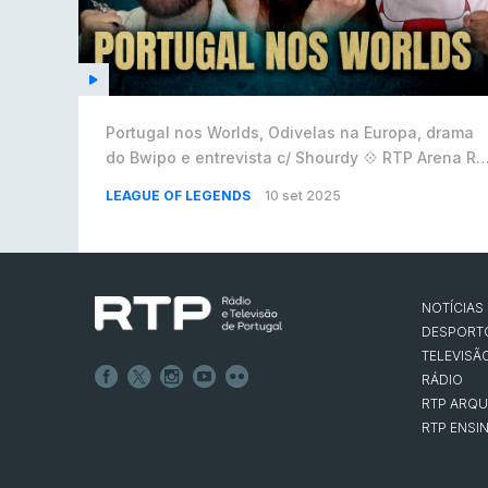
Portugal nos Worlds, Odivelas na Europa, drama
do Bwipo e entrevista c/ Shourdy 💠 RTP Arena Rif
#4
LEAGUE OF LEGENDS
10 set 2025
NOTÍCIAS
DESPORT
TELEVISÃ
RÁDIO
RTP ARQU
RTP ENSI