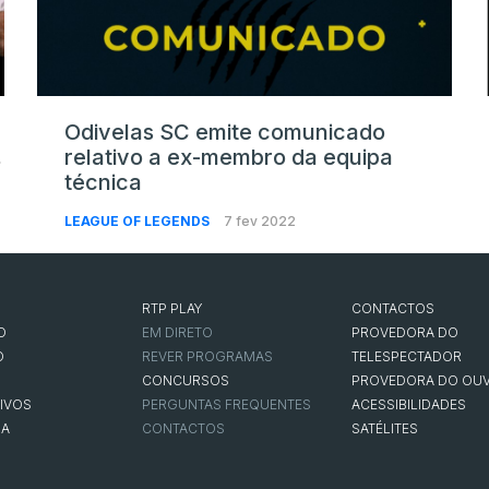
Odivelas SC emite comunicado
relativo a ex-membro da equipa
t
técnica
LEAGUE OF LEGENDS
7 fev 2022
RTP PLAY
CONTACTOS
O
EM DIRETO
PROVEDORA DO
O
REVER PROGRAMAS
TELESPECTADOR
CONCURSOS
PROVEDORA DO OUV
IVOS
PERGUNTAS FREQUENTES
ACESSIBILIDADES
NA
CONTACTOS
SATÉLITES