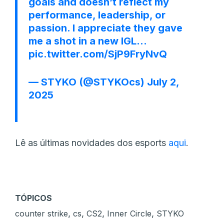
goals and doesn’t reflect my
performance, leadership, or
passion. I appreciate they gave
me a shot in a new IGL…
pic.twitter.com/SjP9FryNvQ
— STYKO (@STYKOcs)
July 2,
2025
Lê as últimas novidades dos esports
aqui
.
TÓPICOS
,
,
,
,
counter strike
cs
CS2
Inner Circle
STYKO