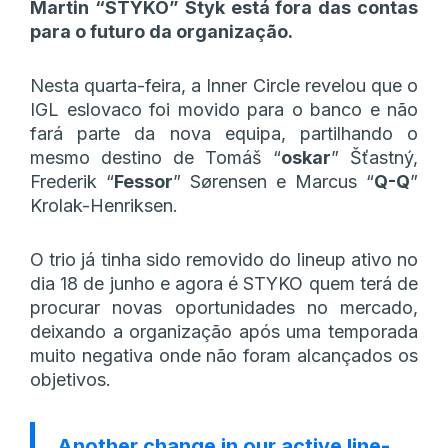
Martin “STYKO” Styk está fora das contas
para o futuro da organização.
Nesta quarta-feira, a Inner Circle revelou que o
IGL eslovaco foi movido para o banco e não
fará parte da nova equipa, partilhando o
mesmo destino de Tomáš “⁠
oskar⁠
” Šťastný,
Frederik “⁠
Fessor⁠
” Sørensen e Marcus “
⁠Q-Q⁠
”
Krolak-Henriksen.
O trio já tinha sido removido do lineup ativo no
dia 18 de junho e agora é STYKO quem terá de
procurar novas oportunidades no mercado,
deixando a organização após uma temporada
muito negativa onde não foram alcançados os
objetivos.
Another change in our active line-