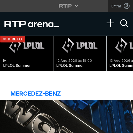
Entrar
Toggle na
DIRETO
12 Ago 2026 às 18:00
13 Ago 2026 à
LPLOL Summer
LPLOL Summer
LPLOL Summ
MERCEDEZ-BENZ