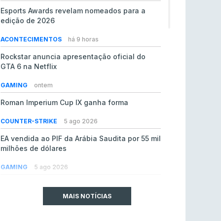
Esports Awards revelam nomeados para a
edição de 2026
ACONTECIMENTOS
há 9 horas
Rockstar anuncia apresentação oficial do
GTA 6 na Netflix
GAMING
ontem
Roman Imperium Cup IX ganha forma
COUNTER-STRIKE
5 ago 2026
EA vendida ao PIF da Arábia Saudita por 55 mil
milhões de dólares
GAMING
5 ago 2026
jL chamado para colmatar baixas na Team
Vitality
MAIS NOTÍCIAS
COUNTER-STRIKE
5 ago 2026