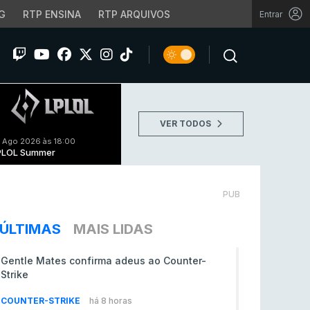
G
RTP ENSINA
RTP ARQUIVOS
Entrar
VER TODOS
 Ago 2026 às 18:00
PLOL Summer
PUB
ÚLTIMAS
MAIS LIDAS
Gentle Mates confirma adeus ao Counter-
Strike
COUNTER-STRIKE
há 8 horas