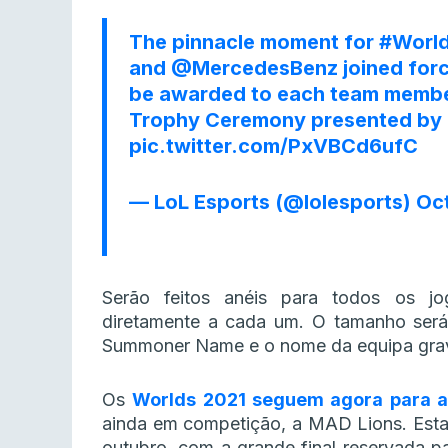
The pinnacle moment for
#Worl
and
@MercedesBenz
joined forc
be awarded to each team membe
Trophy Ceremony presented by
pic.twitter.com/PxVBCd6ufC
— LoL Esports (@lolesports)
Oct
Serão feitos anéis para todos os j
diretamente a cada um. O tamanho ser
Summoner Name e o nome da equipa grav
Os
Worlds 2021 seguem agora para a
ainda em competição, a MAD Lions. Esta 
outubro, com a grande final reservada p