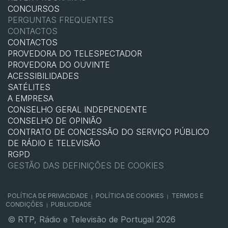
CONCURSOS
PERGUNTAS FREQUENTES
CONTACTOS
CONTACTOS
PROVEDORA DO TELESPECTADOR
PROVEDORA DO OUVINTE
ACESSIBILIDADES
SATÉLITES
A EMPRESA
CONSELHO GERAL INDEPENDENTE
CONSELHO DE OPINIÃO
CONTRATO DE CONCESSÃO DO SERVIÇO PÚBLICO
DE RÁDIO E TELEVISÃO
RGPD
GESTÃO DAS DEFINIÇÕES DE COOKIES
POLÍTICA DE PRIVACIDADE
POLÍTICA DE COOKIES
TERMOS E
|
|
CONDIÇÕES
PUBLICIDADE
|
© RTP, Rádio e Televisão de Portugal 2026