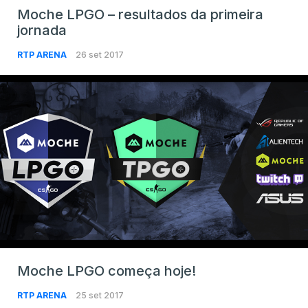
Moche LPGO – resultados da primeira
jornada
RTP ARENA
26 set 2017
Moche LPGO começa hoje!
RTP ARENA
25 set 2017