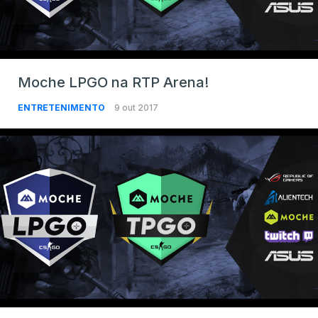
Moche LPGO na RTP Arena!
ENTRETENIMENTO
9 out 2017