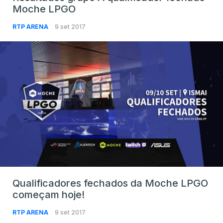
Moche LPGO
RTP ARENA
9 set 2017
Qualificadores fechados da Moche LPGO
começam hoje!
RTP ARENA
9 set 2017