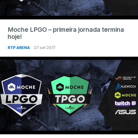
Moche LPGO – primeira jornada termina
hoje!
RTP ARENA
27 set 2017