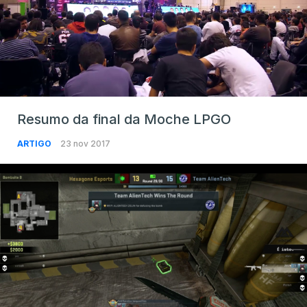
Resumo da final da Moche LPGO
ARTIGO
23 nov 2017