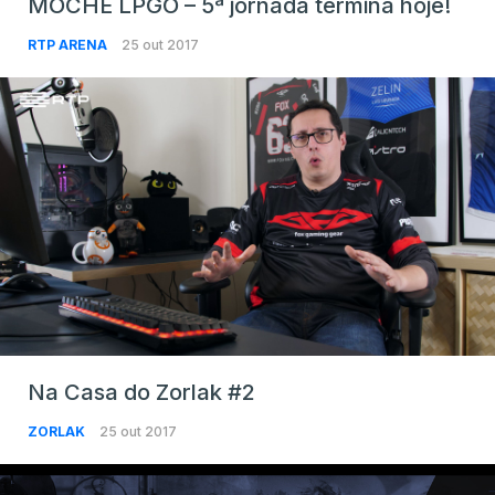
MOCHE LPGO – 5ª jornada termina hoje!
RTP ARENA
25 out 2017
Na Casa do Zorlak #2
ZORLAK
25 out 2017