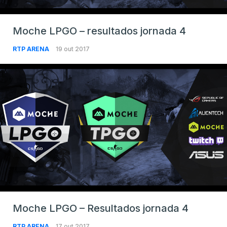
Moche LPGO – resultados jornada 4
RTP ARENA
19 out 2017
Moche LPGO – Resultados jornada 4
RTP ARENA
17 out 2017