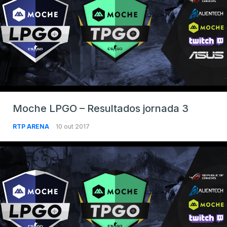
Moche LPGO – Resultados jornada 3
RTP ARENA
10 out 2017