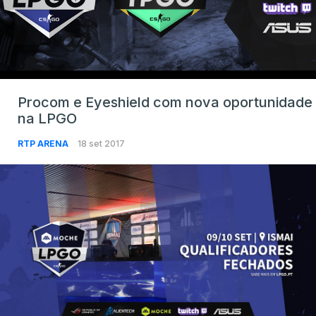
Procom e Eyeshield com nova oportunidade
na LPGO
RTP ARENA
18 set 2017