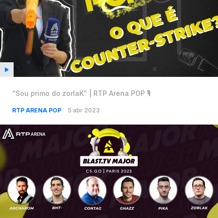
“Sou primo do zorlaK” | RTP Arena POP 🎙️
RTP ARENA POP
5 abr 2023