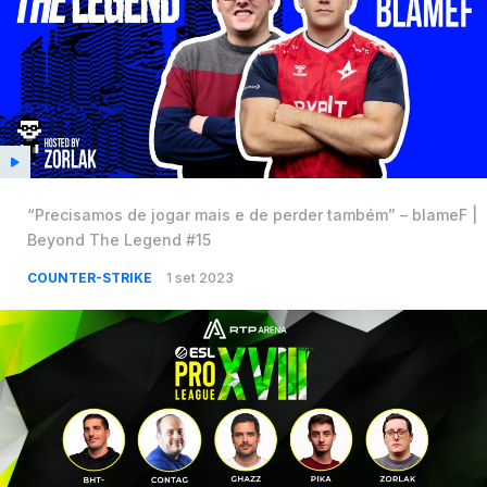
“Precisamos de jogar mais e de perder também” – blameF |
Beyond The Legend #15
COUNTER-STRIKE
1 set 2023