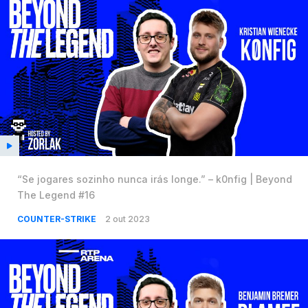
“Se jogares sozinho nunca irás longe.” – k0nfig | Beyond
The Legend #16
COUNTER-STRIKE
2 out 2023