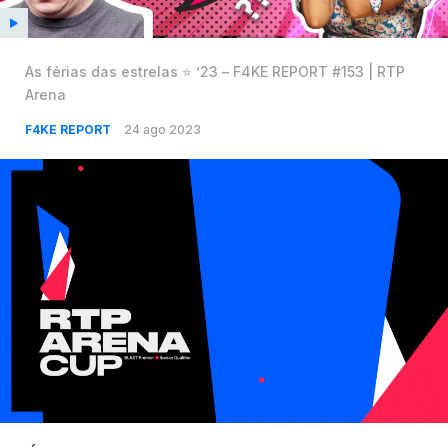
As férias das estrelas ⭐️ ’23 – F4KE REPORT #153 | RTP
Arena
F4KE REPORT
24 ago 2023