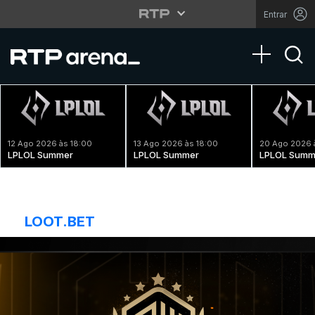
Entrar
Toggle na
12 Ago 2026 às 18:00
13 Ago 2026 às 18:00
20 Ago 2026 
LPLOL Summer
LPLOL Summer
LPLOL Summ
LOOT.BET