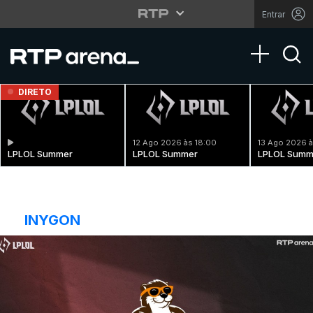
Entrar
Toggle na
DIRETO
12 Ago 2026 às 18:00
13 Ago 2026 à
LPLOL Summer
LPLOL Summer
LPLOL Summ
INYGON