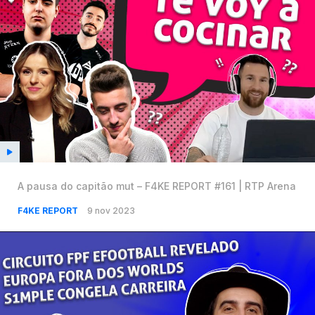
A pausa do capitão mut – F4KE REPORT #161 | RTP Arena
F4KE REPORT
9 nov 2023