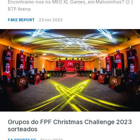
Encontramo-nos no MEO XL Games, em Matosinhos? 😉 |
RTP Arena
F4KE REPORT
23 nov 2023
Grupos do FPF Christmas Challenge 2023
sorteados