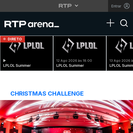
Entrar
Toggle na
DIRETO
12 Ago 2026 às 18:00
13 Ago 2026 à
LPLOL Summer
LPLOL Summer
LPLOL Summ
CHRISTMAS CHALLENGE