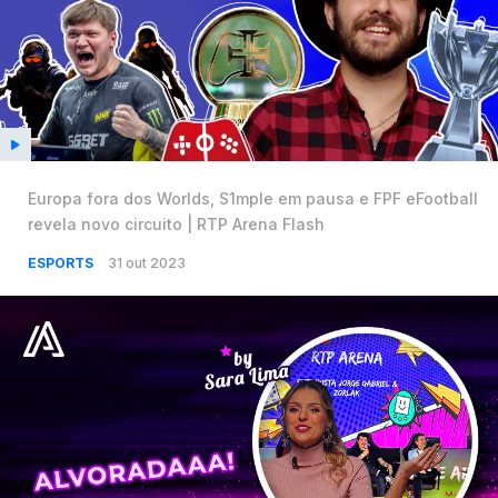
Europa fora dos Worlds, S1mple em pausa e FPF eFootball
revela novo circuito | RTP Arena Flash
ESPORTS
31 out 2023