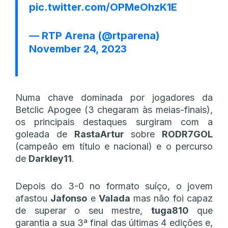
pic.twitter.com/OPMeOhzK1E
— RTP Arena (@rtparena)
November 24, 2023
Numa chave dominada por jogadores da
Betclic Apogee (3 chegaram às meias-finais),
os principais destaques surgiram com a
goleada de
RastaArtur
sobre
RODR7GOL
(campeão em título e nacional) e o percurso
de
Darkley11
.
Depois do 3-0 no formato suíço, o jovem
afastou
Jafonso
e
Valada
mas não foi capaz
de superar o seu mestre,
tuga810
que
garantia a sua 3ª final das últimas 4 edições e,