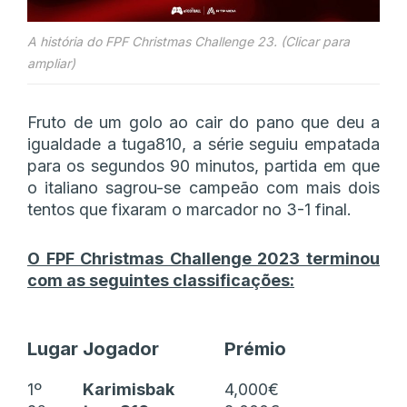
A história do FPF Christmas Challenge 23. (Clicar para
ampliar)
Fruto de um golo ao cair do pano que deu a
igualdade a tuga810, a série seguiu empatada
para os segundos 90 minutos, partida em que
o italiano sagrou-se campeão com mais dois
tentos que fixaram o marcador no 3-1 final.
O FPF Christmas Challenge 2023 terminou
com as seguintes classificações:
Lugar
Jogador
Prémio
1º
Karimisbak
4,000€