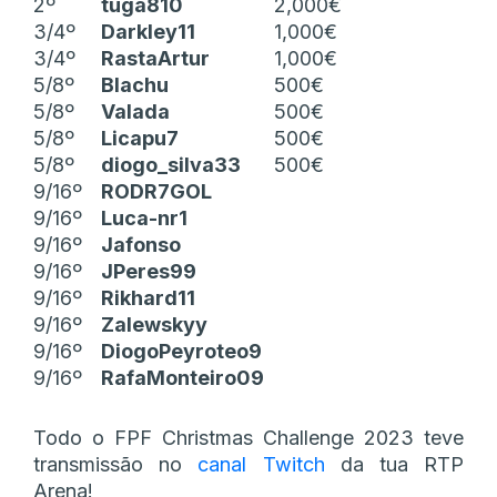
2º
tuga810
2,000€
3/4º
Darkley11
1,000€
3/4º
RastaArtur
1,000€
5/8º
Blachu
500€
5/8º
Valada
500€
5/8º
Licapu7
500€
5/8º
diogo_silva33
500€
9/16º
RODR7GOL
9/16º
Luca-nr1
9/16º
Jafonso
9/16º
JPeres99
9/16º
Rikhard11
9/16º
Zalewskyy
9/16º
DiogoPeyroteo9
9/16º
RafaMonteiro09
Todo o FPF Christmas Challenge 2023 teve
transmissão no
canal Twitch
da tua RTP
Arena!