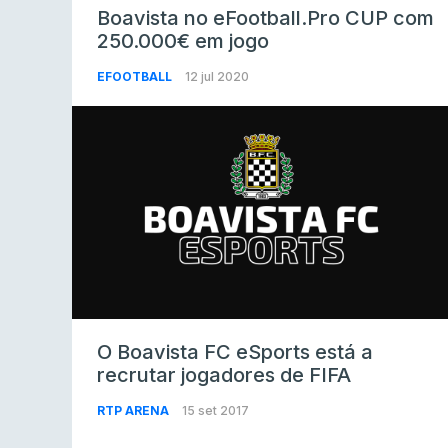
Boavista no eFootball.Pro CUP com
250.000€ em jogo
EFOOTBALL
12 jul 2020
O Boavista FC eSports está a
recrutar jogadores de FIFA
RTP ARENA
15 set 2017