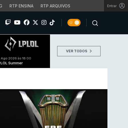
G
RTP ENSINA
RTP ARQUIVOS
Entrar
VER TODOS
 Ago 2026 às 18:00
PLOL Summer