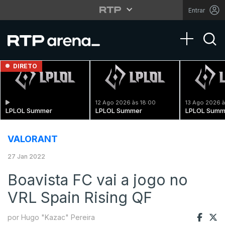
Entrar
Toggle na
DIRETO
12 Ago 2026 às 18:00
13 Ago 2026 à
LPLOL Summer
LPLOL Summer
LPLOL Summ
VALORANT
27 Jan 2022
Boavista FC vai a jogo no
VRL Spain Rising QF
por Hugo "Kazac" Pereira