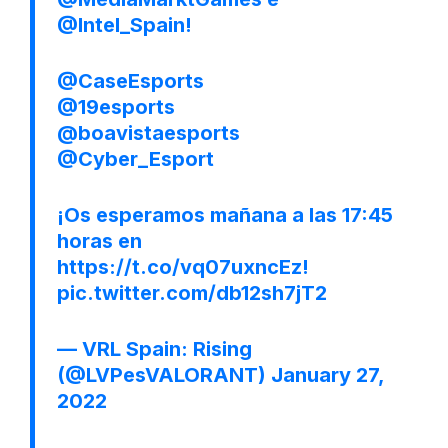
@Intel_Spain
!
@CaseEsports
@19esports
@boavistaesports
@Cyber_Esport
¡Os esperamos mañana a las 17:45
horas en
https://t.co/vq07uxncEz
!
pic.twitter.com/db12sh7jT2
— VRL Spain: Rising
(@LVPesVALORANT)
January 27,
2022