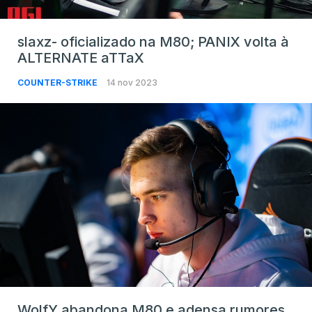
slaxz- oficializado na M80; PANIX volta à
ALTERNATE aTTaX
COUNTER-STRIKE
14 nov 2023
WolfY abandona M80 e adensa rumores