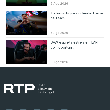
5 Ago 2026
jL chamado para colmatar baixas
na Team ...
5 Ago 2026
SAW espreita estreia em LAN
com oportuni...
5 Ago 2026