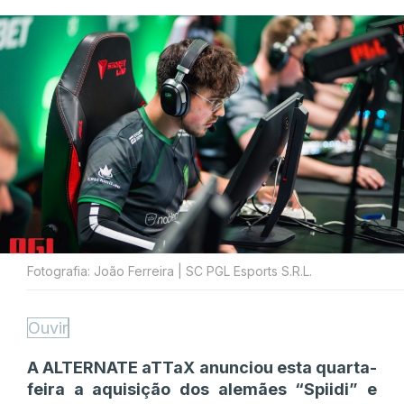
Fotografia: João Ferreira | SC PGL Esports S.R.L.
Ouvir
A ALTERNATE aTTaX anunciou esta quarta-
feira a aquisição dos alemães “Spiidi” e