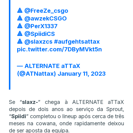
🔺
@FreeZe_csgo
🔺
@awzekCSGO
🔺
@PerX1337
🔺
@SpiidiCS
🔺
@slaxzcs
#aufgehtsattax
pic.twitter.com/7DByMVkt5n
— ALTERNATE aTTaX
(@ATNattax)
January 11, 2023
Se “
slaxz-
” chega à ALTERNATE aTTaX
depois de dois anos ao serviço da Sprout,
“
Spiidi
” completou o lineup após cerca de três
meses na cowana, onde rapidamente deixou
de ser aposta da equipa.