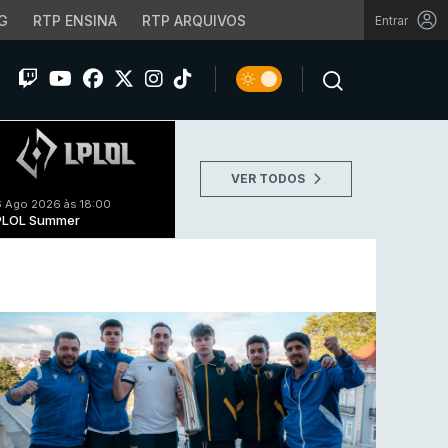
G
RTP ENSINA
RTP ARQUIVOS
Entrar
VER TODOS
 Ago 2026 às 18:00
PLOL Summer